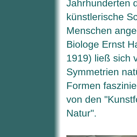
Jahrhunderten 
künstlerische S
Menschen anger
Biologe Ernst 
1919) ließ sich
Symmetrien natü
Formen faszinie
von den "Kunst
Natur".